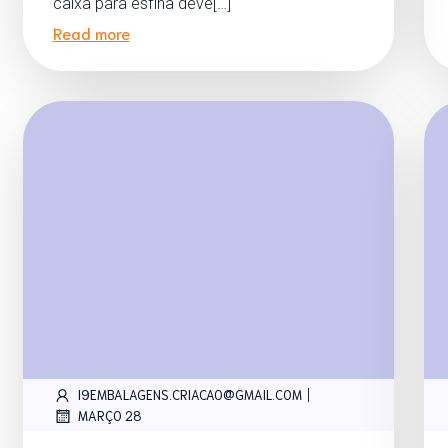
caixa para esfiha deve[…]
Read more
|
I9EMBALAGENS.CRIACAO@GMAIL.COM
MARÇO 28