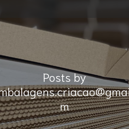
Posts by
mbalagens.criacao@gmai
m