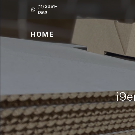
(11) 2331-
1363
HOME
i9e