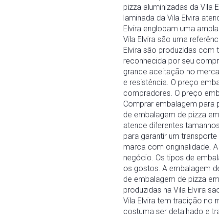
pizza aluminizadas da Vila
laminada da Vila Elvira at
Elvira englobam uma ampla 
Vila Elvira são uma referên
Elvira são produzidas com 
reconhecida por seu compro
grande aceitação no mercad
e resistência. O preço emba
compradores. O preço emba
Comprar embalagem para piz
de embalagem de pizza em Vi
atende diferentes tamanhos
para garantir um transporte
marca com originalidade. A 
negócio. Os tipos de embal
os gostos. A embalagem de p
de embalagem de pizza em V
produzidas na Vila Elvira s
Vila Elvira tem tradição no
costuma ser detalhado e tr