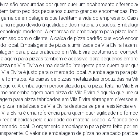
 Elvira são procuradas por quem quer um acabamento diferenci
endem tanto pedidos pequenos quanto grandes encomendas. Produ
gama de embalagens que facilitam a vida do empresário. Caixas
cia na região devido à qualidade dos materiais usados. Embalage
tecnologia moderna. A empresa de embalagem para pizza locali
misso com o cliente. A caixa de pizza padrão que você encontr
o local. Embalagens de pizza aluminizada da Vila Elvira fazem
lagem para pizza praticado em Vila Elvira costuma ser competit
lagem para pizzas também é acessível para pequenos empresár
za na Vila Elvira é uma decisão inteligente para quem quer qua
la Elvira é justo para o mercado local. A embalagem para pizzas
 e formatos. As caixas de pizzas metalizadas produzidas na Vil
 seguro. A embalagem personalizada para pizza feita na Vila Elv
melhor embalagem para pizza da Vila Elvira é aquela que une c
agem para pizza fabricados em Vila Elvira abrangem diversos es
izza metalizada da Vila Elvira destaca-se pela resistência e v
ila Elvira é uma referência para quem quer agilidade no fornec
ão reconhecidas pela qualidade do material usado. A fábrica de 
 mercado local. O orçamento embalagem para pizza feito por em
ansparente. O valor de embalagem de pizza no atacado praticad