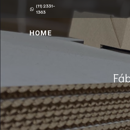
(11) 2331-
1363
HOME
Fá