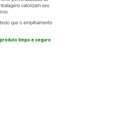
mbalagens valorizam seu
rcio.
ntindo que o empilhamento
.
m produto limpo e seguro