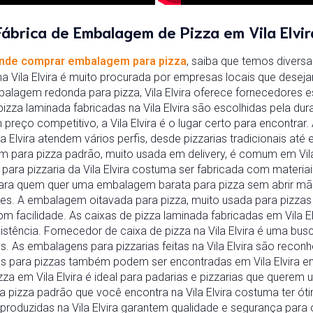
Fábrica de Embalagem de Pizza em Vila Elvir
nde comprar embalagem para pizza
, saiba que temos divers
a Vila Elvira é muito procurada por empresas locais que desej
lagem redonda para pizza, Vila Elvira oferece fornecedores e
pizza laminada fabricadas na Vila Elvira são escolhidas pela dur
preço competitivo, a Vila Elvira é o lugar certo para encontrar
ila Elvira atendem vários perfis, desde pizzarias tradicionais a
 para pizza padrão, muito usada em delivery, é comum em Vila
ra pizzaria da Vila Elvira costuma ser fabricada com materi
ara quem quer uma embalagem barata para pizza sem abrir mão d
es. A embalagem oitavada para pizza, muito usada para pizzas
om facilidade. As caixas de pizza laminada fabricadas em Vila 
istência. Fornecedor de caixa de pizza na Vila Elvira é uma bu
 As embalagens para pizzarias feitas na Vila Elvira são reconh
s para pizzas também podem ser encontradas em Vila Elvira e
a em Vila Elvira é ideal para padarias e pizzarias que querem 
 pizza padrão que você encontra na Vila Elvira costuma ter ót
produzidas na Vila Elvira garantem qualidade e segurança para 