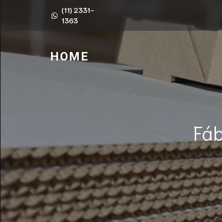
(11) 2331-
1363
HOME
Fá