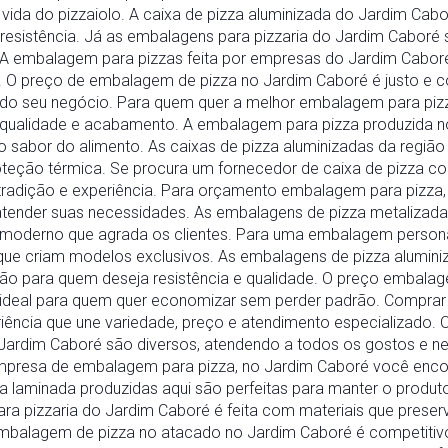
 vida do pizzaiolo. A caixa de pizza aluminizada do Jardim Cab
resistência. Já as embalagens para pizzaria do Jardim Caboré s
. A embalagem para pizzas feita por empresas do Jardim Cabo
s. O preço de embalagem de pizza no Jardim Caboré é justo e c
 do seu negócio. Para quem quer a melhor embalagem para piz
 qualidade e acabamento. A embalagem para pizza produzida 
 o sabor do alimento. As caixas de pizza aluminizadas da regiã
oteção térmica. Se procura um fornecedor de caixa de pizza co
 tradição e experiência. Para orçamento embalagem para pizza
 atender suas necessidades. As embalagens de pizza metalizada
moderno que agrada os clientes. Para uma embalagem personal
e criam modelos exclusivos. As embalagens de pizza aluminiz
o para quem deseja resistência e qualidade. O preço embalag
, ideal para quem quer economizar sem perder padrão. Compra
ência que une variedade, preço e atendimento especializado.
Jardim Caboré são diversos, atendendo a todos os gostos e n
presa de embalagem para pizza, no Jardim Caboré você encont
a laminada produzidas aqui são perfeitas para manter o produto
ra pizzaria do Jardim Caboré é feita com materiais que preser
embalagem de pizza no atacado no Jardim Caboré é competitiv