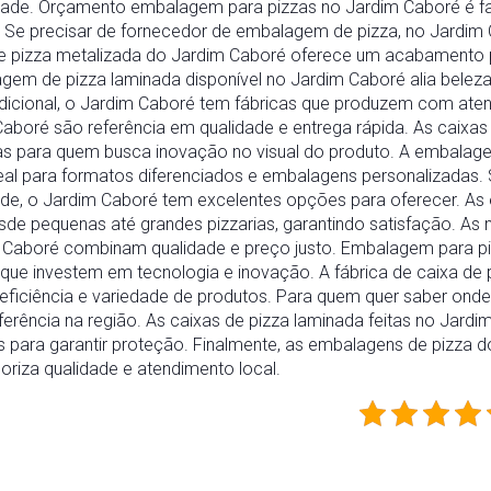
ade. Orçamento embalagem para pizzas no Jardim Caboré é faci
 Se precisar de fornecedor de embalagem de pizza, no Jardim
e pizza metalizada do Jardim Caboré oferece um acabamento
em de pizza laminada disponível no Jardim Caboré alia beleza
adicional, o Jardim Caboré tem fábricas que produzem com ate
Caboré são referência em qualidade e entrega rápida. As caixas
as para quem busca inovação no visual do produto. A embalag
deal para formatos diferenciados e embalagens personalizadas
idade, o Jardim Caboré tem excelentes opções para oferecer. A
de pequenas até grandes pizzarias, garantindo satisfação. As
 Caboré combinam qualidade e preço justo. Embalagem para piz
 que investem em tecnologia e inovação. A fábrica de caixa de 
 eficiência e variedade de produtos. Para quem quer saber o
ferência na região. As caixas de pizza laminada feitas no Jard
para garantir proteção. Finalmente, as embalagens de pizza 
oriza qualidade e atendimento local.