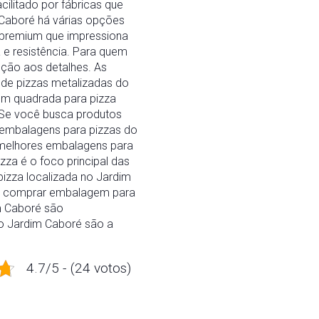
litado por fábricas que
 Caboré há várias opções
 premium que impressiona
 e resistência. Para quem
nção aos detalhes. As
 de pizzas metalizadas do
em quadrada para pizza
. Se você busca produtos
s embalagens para pizzas do
 melhores embalagens para
za é o foco principal das
pizza localizada no Jardim
nde comprar embalagem para
im Caboré são
do Jardim Caboré são a
4.7/5 - (24 votos)