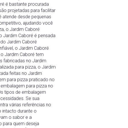
oré é bastante procurada
ão projetadas para facilitar
ré atende desde pequenas
ompetitivo, ajudando você
za, o Jardim Caboré
no Jardim Caboré é pensada
o do Jardim Caboré
nfiável, o Jardim Caboré
, o Jardim Caboré tem
s fabricadas no Jardim
izada para pizza, o Jardim
ada feitas no Jardim
em para pizza praticado no
r embalagem para pizza no
 Os tipos de embalagem
ecessidades. Se sua
ra várias referências no
 intacto durante o
vam o sabor e a
o para quem deseja