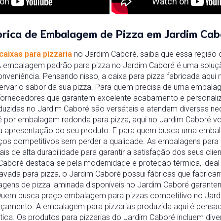
brica de Embalagem de Pizza em Jardim Cab
caixas para pizzaria
no Jardim Caboré, saiba que essa região
 A embalagem padrão para pizza no Jardim Caboré é uma soluç
onveniência. Pensando nisso, a caixa para pizza fabricada aqui
nservar o sabor da sua pizza. Para quem precisa de uma embala
ornecedores que garantem excelente acabamento e personaliz
duzidas no Jardim Caboré são versáteis e atendem diversas 
a é por embalagem redonda para pizza, aqui no Jardim Caboré 
 a apresentação do seu produto. E para quem busca uma embal
ços competitivos sem perder a qualidade. As embalagens para 
s de alta durabilidade para garantir a satisfação dos seus clien
 Caboré destaca-se pela modernidade e proteção térmica, ideal
vada para pizza, o Jardim Caboré possui fábricas que fabrica
agens de pizza laminada disponíveis no Jardim Caboré garantem 
 Quem busca preço embalagem para pizzas competitivo no Jard
rçamento. A embalagem para pizzarias produzida aqui é pensad
ética. Os produtos para pizzarias do Jardim Caboré incluem di