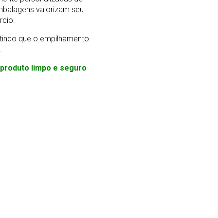
mbalagens valorizam seu
rcio.
ntindo que o empilhamento
.
m produto limpo e seguro