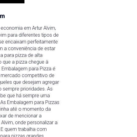
im
 economia em Artur Alvim,
m para diferentes tipos de
 se encaixam perfeitamente
m a conveniência de estar
 para pizza de alta
do que a pizza chegue à
 a Embalagem para Pizza é
o mercado competitivo de
aqueles que desejam agregar
ão sempre prioridades. As
sabe que há sempre uma
. As Embalagem para Pizzas
quinha até o momento da
ixar de mencionar a
Alvim, onde personalizar a
. E quem trabalha com
para pizzas grandes,