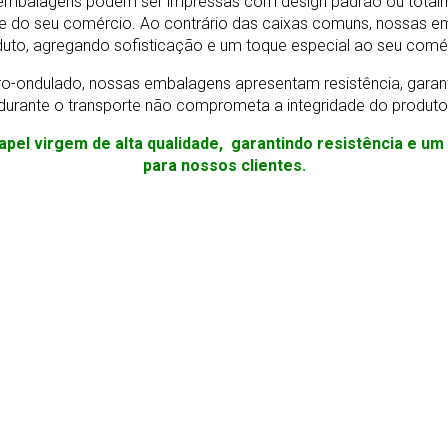
As embalagens podem ser impressas com design padrão ou total
e do seu comércio. Ao contrário das caixas comuns, nossas e
uto, agregando sofisticação e um toque especial ao seu comé
o-ondulado, nossas embalagens apresentam resistência, gara
durante o transporte não comprometa a integridade do produto
apel virgem de alta qualidade, garantindo resistência e u
para nossos clientes.