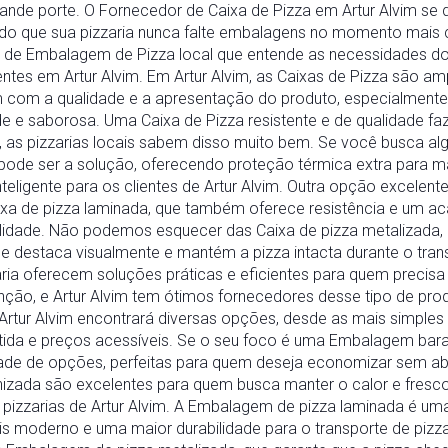
ande porte. O Fornecedor de Caixa de Pizza em Artur Alvim se 
indo que sua pizzaria nunca falte embalagens no momento mais
de Embalagem de Pizza local que entende as necessidades d
entes em Artur Alvim. Em Artur Alvim, as Caixas de Pizza são a
 com a qualidade e a apresentação do produto, especialmente
e e saborosa. Uma Caixa de Pizza resistente e de qualidade faz
m, as pizzarias locais sabem disso muito bem. Se você busca alg
 pode ser a solução, oferecendo proteção térmica extra para m
eligente para os clientes de Artur Alvim. Outra opção excelent
aixa de pizza laminada, que também oferece resistência e um ac
lidade. Não podemos esquecer das Caixa de pizza metalizada, 
destaca visualmente e mantém a pizza intacta durante o trans
zaria oferecem soluções práticas e eficientes para quem precis
ção, e Artur Alvim tem ótimos fornecedores desse tipo de pr
tur Alvim encontrará diversas opções, desde as mais simples 
ida e preços acessíveis. Se o seu foco é uma Embalagem barata
ade de opções, perfeitas para quem deseja economizar sem abr
izada são excelentes para quem busca manter o calor e fresco
s pizzarias de Artur Alvim. A Embalagem de pizza laminada é um
s moderno e uma maior durabilidade para o transporte de pizza