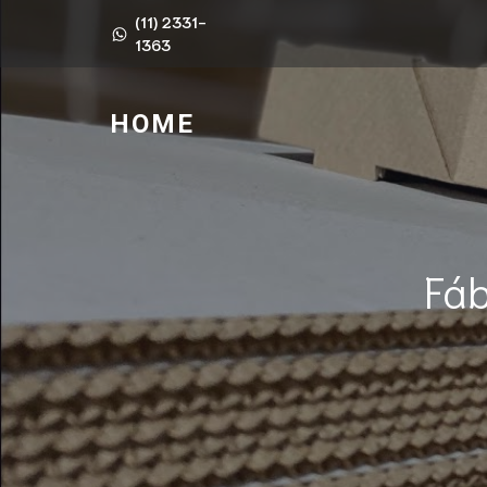
(11) 2331-
1363
HOME
Fá