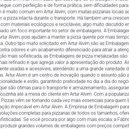
hegue com perfeição e de forma prática, sem dificuldades para
 é muito comum em Artur Alvim, com muitas pizzarias locais 
ter a pizza intacta durante o transporte. Há também uma crescen
com materiais ecológicos e recicláveis, algo muito discutido e
rnado um foco importante no setor de embalagens. A Embalage
tur Alvim, pois ajudam a manter a pizza quente por mais tempo,
a. Outro tipo muito solicitado em Artur Alvim são as Embalagen
ontra odores e um acabamento diferenciado para atrair a aten
ão mais sofisticada, as Embalagens de pizza metalizadas são
 mais refinado e que agrega valor à apresentação do produto. 
nte usadas e acessíveis, atendendo a uma grande variedade de
cias. Artur Alvim é um centro de inovação quando o assunto são
ionalidade e estilo, garantindo praticidade no dia a dia do negó
 que são ótimas para o transporte e armazenamento, asseguran
cozinha até a mesa do cliente em Artur Alvim. Com a populariz
a Pizzas vêm se tornando cada vez mais essenciais para quem 
ação impecável em Artur Alvim. A Empresa de Embalagem para 
 soluções completas para pizzarias de todos os tamanhos, of
ofisticadas. Se você procura por algo com mais escala, a Fábri
or produzir grandes volumes de embalagens com preços competi