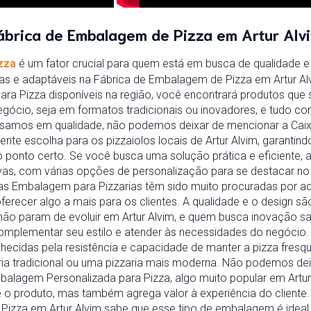
ábrica de Embalagem de Pizza em Artur Alv
zza
é um fator crucial para quem está em busca de qualidade e
s e adaptáveis na Fábrica de Embalagem de Pizza em Artur Alvi
ara Pizza disponíveis na região, você encontrará produtos que
gócio, seja em formatos tradicionais ou inovadores, e tudo co
samos em qualidade, não podemos deixar de mencionar a Caixa
ente escolha para os pizzaiolos locais de Artur Alvim, garantin
no ponto certo. Se você busca uma solução prática e eficiente,
ivas, com várias opções de personalização para se destacar n
m, as Embalagem para Pizzarias têm sido muito procuradas por 
ferecer algo a mais para os clientes. A qualidade e o design s
não param de evoluir em Artur Alvim, e quem busca inovação 
omplementar seu estilo e atender às necessidades do negócio
nhecidas pela resistência e capacidade de manter a pizza fres
ria tradicional ou uma pizzaria mais moderna. Não podemos de
lagem Personalizada para Pizza, algo muito popular em Artur 
o produto, mas também agrega valor à experiência do cliente
zza em Artur Alvim sabe que esse tipo de embalagem é ideal 