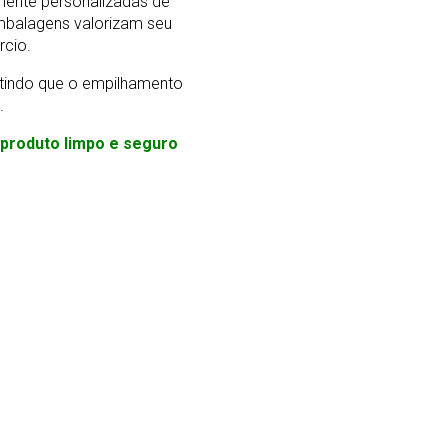
mente personalizadas de
mbalagens valorizam seu
rcio.
ntindo que o empilhamento
.
m produto limpo e seguro