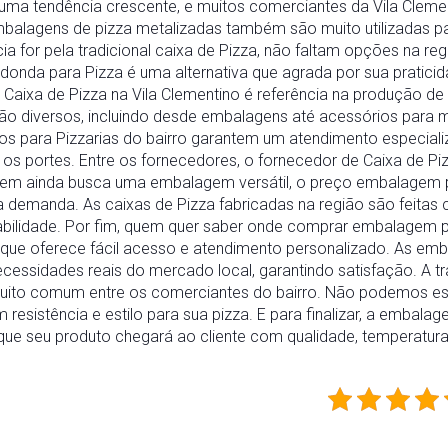
 uma tendência crescente, e muitos comerciantes da Vila Cleme
embalagens de pizza metalizadas também são muito utilizadas 
cia for pela tradicional caixa de Pizza, não faltam opções na re
nda para Pizza é uma alternativa que agrada por sua praticid
de Caixa de Pizza na Vila Clementino é referência na produção d
são diversos, incluindo desde embalagens até acessórios para 
utos para Pizzarias do bairro garantem um atendimento especial
os portes. Entre os fornecedores, o fornecedor de Caixa de P
quem ainda busca uma embalagem versátil, o preço embalagem p
 demanda. As caixas de Pizza fabricadas na região são feitas
bilidade. Por fim, quem quer saber onde comprar embalagem p
 que oferece fácil acesso e atendimento personalizado. As emb
essidades reais do mercado local, garantindo satisfação. A tra
muito comum entre os comerciantes do bairro. Não podemos es
resistência e estilo para sua pizza. E para finalizar, a embalag
que seu produto chegará ao cliente com qualidade, temperatura