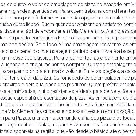
os de custo, o valor de embalagem de pizza no Atacado em Vil
ar em grandes quantidades. Para quem trabalha com diferent
ha que não pode faltar no estoque. As opções de embalagem d
sca durabilidade. Quem quer economizar fica satisfeito com
alidade e é fácil de encontrar em Vila Clementino. A empresa 
der seu pedido com agilidade e profissionalismo. Para pizzas mai
 uma boa pedida. Se o foco é uma embalagem resistente, as em
te custo-benefício. A embalagem padrão para Pizza é a base 
nfiam nesse tipo clássico. Para orçamentos, as orçamento em
, ajudando a planejar melhor as compras. O preço embalagem p
 para quem compra em maior volume. Entre as opções, a caixa
 manter o calor da pizza. Os fornecedores de embalagem de piz
 próximo e pela qualidade dos produtos. Quem prefere embal
a aluminizadas, muito resistentes e ideais para delivery. Se a id
 toque especial à apresentação da pizza. As embalagens de p
 bairro, pois agregam valor ao produto. Para quem preza pela q
 na Vila Clementino, onde as empresas investem em inovação.
ara Pizzas, atendem a demanda diária dos pizzaiolos locais. 
r um orçamento embalagem para Pizza com os fabricantes do 
zza disponíveis na região, que vão desde o básico até o pers