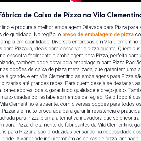
Fábrica de Caixa de Pizza na Vila Clementin
ntino e procura a melhor embalagem Oitavada para Pizza para s
s de qualidade. Na região, o
preço de embalagem de pizza
co
ompra em quantidade. Diversas empresas em Vila Clementino 
s para Pizzaria, ideais para conservar a pizza quente. Quem bu
tino encontra facilmente a embalagem para Pizza, perfeita para d
mizado, também pode optar pela embalagem para Pizza Padrão,
rir as opções de caixa de pizza metalizada, que garantem uma 
e é grande, e em Vila Clementino as embalagens para Pizza sã
pizzarias até grandes redes. Para quem deseja se destacar, a
fornecedores locais, garantindo qualidade e preço justo. Tamb
 muito usadas por estabelecimentos da região. Se o foco é cus
ila Clementino é atraente, com diversas opções para todos os
izzaria é muito procurada para garantir resistência e praticid
drada para Pizza é uma alternativa inovadora que se encontra
ara Pizza diretamente de fabricantes da Vila Clementino, ga
ns para Pizzaria são produzidas pensando na necessidade dos
lidade. A variedade inclui também as caixas de pizza laminada,