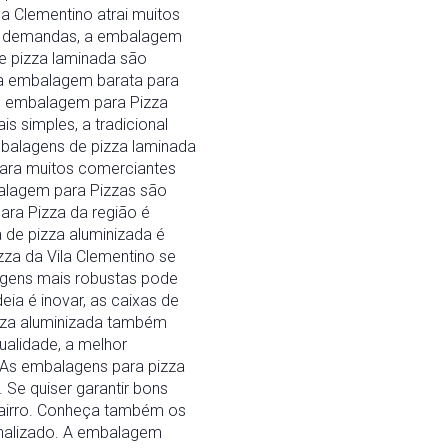
a Clementino atrai muitos
es demandas, a embalagem
e pizza laminada são
 a embalagem barata para
de embalagem para Pizza
s simples, a tradicional
balagens de pizza laminada
para muitos comerciantes
balagem para Pizzas são
ara Pizza da região é
 de pizza aluminizada é
za da Vila Clementino se
agens mais robustas pode
eia é inovar, as caixas de
izza aluminizada também
ualidade, a melhor
 As embalagens para pizza
Se quiser garantir bons
bairro. Conheça também os
onalizado. A embalagem