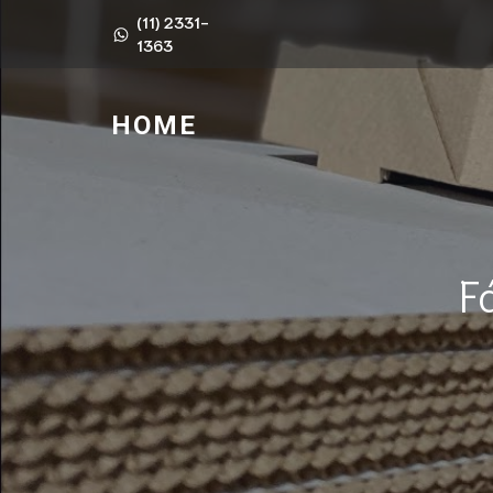
(11) 2331-
1363
HOME
F