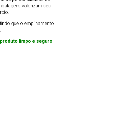
mbalagens valorizam seu
rcio.
ntindo que o empilhamento
.
m produto limpo e seguro