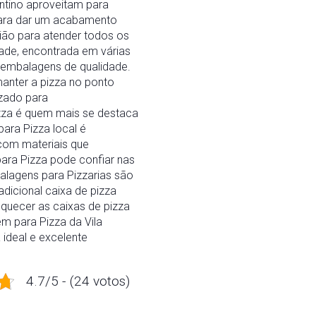
ntino aproveitam para
para dar um acabamento
gião para atender todos os
ade, encontrada em várias
e embalagens de qualidade.
manter a pizza no ponto
izado para
izza é quem mais se destaca
ara Pizza local é
 com materiais que
ara Pizza pode confiar nas
alagens para Pizzarias são
dicional caixa de pizza
quecer as caixas de pizza
em para Pizza da Vila
 ideal e excelente
4.7/5 - (24 votos)