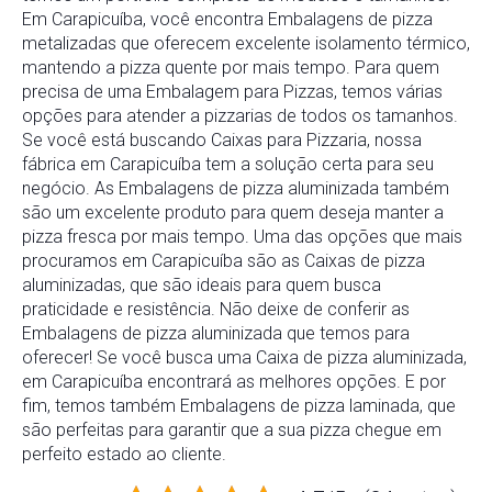
Em
Carapicuíba
,
você
encontra
Embalagens
de
pizza
metalizadas
que
oferecem
excelente
isolamento
térmico,
mantendo
a
pizza
quente
por
mais
tempo.
Para
quem
precisa
de
uma
Embalagem
para
Pizzas
,
temos
várias
opções
para
atender
a
pizzarias
de
todos
os
tamanhos.
Se
você
está
buscando
Caixas
para
Pizzaria
,
nossa
fábrica
em
Carapicuíba
tem
a
solução
certa
para
seu
negócio.
As
Embalagens
de
pizza
aluminizada
também
são
um
excelente
produto
para
quem
deseja
manter
a
pizza
fresca
por
mais
tempo.
Uma
das
opções
que
mais
procuramos
em
Carapicuíba
são
as
Caixas
de
pizza
aluminizadas
,
que
são
ideais
para
quem
busca
praticidade
e
resistência.
Não
deixe
de
conferir
as
Embalagens
de
pizza
aluminizada
que
temos
para
oferecer!
Se
você
busca
uma
Caixa
de
pizza
aluminizada
,
em
Carapicuíba
encontrará
as
melhores
opções.
E
por
fim,
temos
também
Embalagens
de
pizza
laminada
,
que
são
perfeitas
para
garantir
que
a
sua
pizza
chegue
em
perfeito
estado
ao
cliente.