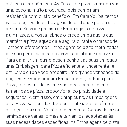
práticas
e
econômicas.
As
Caixas
de
pizza
laminada
são
uma
escolha
muito
procurada,
pois
combinam
resistência
com
custo-
benefício.
Em
Carapicuíba
,
temos
várias
opções
de
embalagens
de
qualidade
para
a
sua
pizzaria.
Se
você
precisa
de
Embalagens
de
pizza
aluminizada
,
a
nossa
fábrica
oferece
embalagens
que
mantêm
a
pizza
aquecida
e
segura
durante
o
transporte.
Também
oferecemos
Embalagens
de
pizza
metalizadas
,
que
são
perfeitas
para
preservar
a
qualidade
da
pizza.
Para
garantir
um
ótimo
desempenho
das
suas
entregas,
uma
Embalagem
para
Pizza
eficiente
é
fundamental,
e
em
Carapicuíba
você
encontra
uma
grande
variedade
de
opções.
Se
você
procura
Embalagem
Quadrada
para
Pizza
,
temos
modelos
que
são
ideais
para
diferentes
tamanhos
de
pizza,
proporcionando
praticidade
e
segurança.
Além
disso,
em
Carapicuíba
,
as
Embalagens
para
Pizza
são
produzidas
com
materiais
que
oferecem
proteção
máxima.
Você
pode
encontrar
Caixas
de
pizza
laminada
de
várias
formas
e
tamanhos,
adaptadas
às
suas
necessidades
específicas.
As
Embalagens
de
pizza