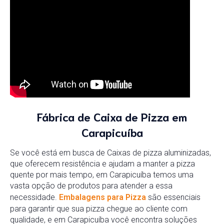
Fábrica de Caixa de Pizza em
Carapicuíba
Se
você
está
em
busca
de
Caixas
de
pizza
aluminizadas
,
que
oferecem
resistência
e
ajudam
a
manter
a
pizza
quente
por
mais
tempo,
em
Carapicuíba
temos
uma
vasta
opção
de
produtos
para
atender
a
essa
necessidade.
Embalagens
para
Pizza
são
essenciais
para
garantir
que
sua
pizza
chegue
ao
cliente
com
qualidade,
e
em
Carapicuíba
você
encontra
soluções