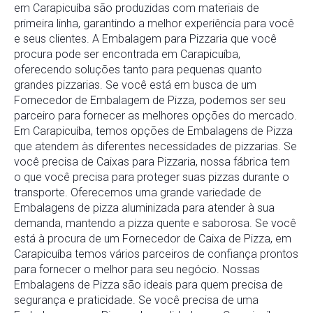
em
Carapicuíba
são
produzidas
com
materiais
de
primeira
linha,
garantindo
a
melhor
experiência
para
você
e
seus
clientes.
A
Embalagem
para
Pizzaria
que
você
procura
pode
ser
encontrada
em
Carapicuíba
,
oferecendo
soluções
tanto
para
pequenas
quanto
grandes
pizzarias.
Se
você
está
em
busca
de
um
Fornecedor
de
Embalagem
de
Pizza
,
podemos
ser
seu
parceiro
para
fornecer
as
melhores
opções
do
mercado.
Em
Carapicuíba
,
temos
opções
de
Embalagens
de
Pizza
que
atendem
às
diferentes
necessidades
de
pizzarias.
Se
você
precisa
de
Caixas
para
Pizzaria
,
nossa
fábrica
tem
o
que
você
precisa
para
proteger
suas
pizzas
durante
o
transporte.
Oferecemos
uma
grande
variedade
de
Embalagens
de
pizza
aluminizada
para
atender
à
sua
demanda,
mantendo
a
pizza
quente
e
saborosa.
Se
você
está
à
procura
de
um
Fornecedor
de
Caixa
de
Pizza
,
em
Carapicuíba
temos
vários
parceiros
de
confiança
prontos
para
fornecer
o
melhor
para
seu
negócio.
Nossas
Embalagens
de
Pizza
são
ideais
para
quem
precisa
de
segurança
e
praticidade.
Se
você
precisa
de
uma