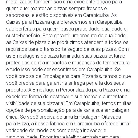
metalizadas
também
são
uma
excelente
opção
para
quem
quer
manter
as
pizzas
sempre
frescas
e
saborosas,
e
estão
disponíveis
em
Carapicuíba
.
As
Caixas
para
Pizzaria
que
oferecemos
em
Carapicuíba
são
perfeitas
para
quem
busca
praticidade,
qualidade
e
custo-
benefício.
Para
garantir
um
produto
de
qualidade,
as
Caixas
de
pizza
que
produzimos
atendem
a
todos
os
requisitos
para
o
transporte
seguro
de
suas
pizzas.
Com
as
Embalagens
de
pizza
laminada
,
suas
pizzas
estarão
protegidas
contra
impactos
e
mudanças
de
temperatura,
e
tudo
isso
pode
ser
encontrado
em
Carapicuíba
.
Se
você
precisa
de
Embalagens
para
Pizzarias
,
temos
o
que
você
precisa
para
garantir
a
entrega
perfeita
dos
seus
produtos.
A
Embalagem
Personalizada
para
Pizza
é
uma
excelente
forma
de
destacar
a
sua
marca
e
aumentar
a
visibilidade
de
sua
pizzaria.
Em
Carapicuíba
,
temos
muitas
opções
de
personalização
para
deixar
a
sua
embalagem
única.
Se
você
precisa
de
uma
Embalagem
Oitavada
para
Pizza
,
a
nossa
fábrica
em
Carapicuíba
oferece
uma
variedade
de
modelos
com
design
inovador
e
funcionalidade.
Encontrar
a
Melhor
embalagem
para