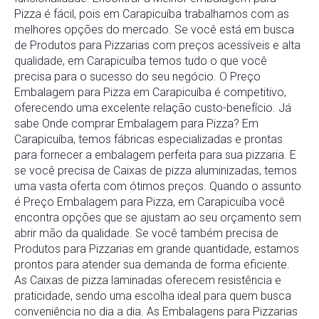
Pizza
é
fácil,
pois
em
Carapicuíba
trabalhamos
com
as
melhores
opções
do
mercado.
Se
você
está
em
busca
de
Produtos
para
Pizzarias
com
preços
acessíveis
e
alta
qualidade,
em
Carapicuíba
temos
tudo
o
que
você
precisa
para
o
sucesso
do
seu
negócio.
O
Preço
Embalagem
para
Pizza
em
Carapicuíba
é
competitivo,
oferecendo
uma
excelente
relação
custo-
benefício.
Já
sabe
Onde
comprar
Embalagem
para
Pizza
?
Em
Carapicuíba
,
temos
fábricas
especializadas
e
prontas
para
fornecer
a
embalagem
perfeita
para
sua
pizzaria.
E
se
você
precisa
de
Caixas
de
pizza
aluminizadas
,
temos
uma
vasta
oferta
com
ótimos
preços.
Quando
o
assunto
é
Preço
Embalagem
para
Pizza
,
em
Carapicuíba
você
encontra
opções
que
se
ajustam
ao
seu
orçamento
sem
abrir
mão
da
qualidade.
Se
você
também
precisa
de
Produtos
para
Pizzarias
em
grande
quantidade,
estamos
prontos
para
atender
sua
demanda
de
forma
eficiente.
As
Caixas
de
pizza
laminadas
oferecem
resistência
e
praticidade,
sendo
uma
escolha
ideal
para
quem
busca
conveniência
no
dia
a
dia.
As
Embalagens
para
Pizzarias