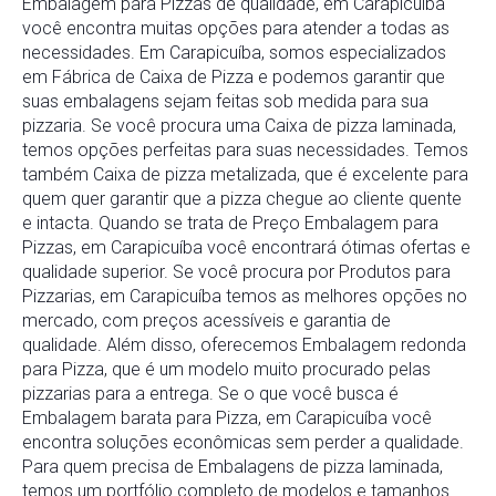
Embalagem
para
Pizzas
de
qualidade,
em
Carapicuíba
você
encontra
muitas
opções
para
atender
a
todas
as
necessidades.
Em
Carapicuíba
,
somos
especializados
em
Fábrica
de
Caixa
de
Pizza
e
podemos
garantir
que
suas
embalagens
sejam
feitas
sob
medida
para
sua
pizzaria.
Se
você
procura
uma
Caixa
de
pizza
laminada
,
temos
opções
perfeitas
para
suas
necessidades.
Temos
também
Caixa
de
pizza
metalizada
,
que
é
excelente
para
quem
quer
garantir
que
a
pizza
chegue
ao
cliente
quente
e
intacta.
Quando
se
trata
de
Preço
Embalagem
para
Pizzas
,
em
Carapicuíba
você
encontrará
ótimas
ofertas
e
qualidade
superior.
Se
você
procura
por
Produtos
para
Pizzarias
,
em
Carapicuíba
temos
as
melhores
opções
no
mercado,
com
preços
acessíveis
e
garantia
de
qualidade.
Além
disso,
oferecemos
Embalagem
redonda
para
Pizza
,
que
é
um
modelo
muito
procurado
pelas
pizzarias
para
a
entrega.
Se
o
que
você
busca
é
Embalagem
barata
para
Pizza
,
em
Carapicuíba
você
encontra
soluções
econômicas
sem
perder
a
qualidade.
Para
quem
precisa
de
Embalagens
de
pizza
laminada
,
temos
um
portfólio
completo
de
modelos
e
tamanhos.