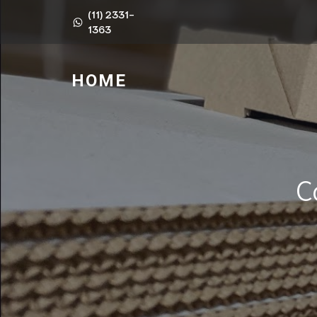
(11) 2331-
1363
HOME
C