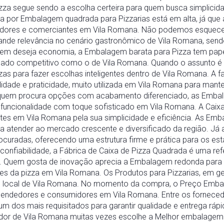
a segue sendo a escolha certeira para quem busca simplicidad
por Embalagem quadrada para Pizzarias está em alta, já que 
idores e comerciantes em Vila Romana. Não podemos esquece
nde relevância no cenário gastronômico de Vila Romana, send
quem deseja economia, a Embalagem barata para Pizza tem pape
ado competitivo como o de Vila Romana. Quando o assunto é 
s para fazer escolhas inteligentes dentro de Vila Romana. A 
dade e praticidade, muito utilizada em Vila Romana para manter
a quem procura opções com acabamento diferenciado, as Embal
funcionalidade com toque sofisticado em Vila Romana. A Caixa 
tes em Vila Romana pela sua simplicidade e eficiência. As Emb
 atender ao mercado crescente e diversificado da região. Já 
curadas, oferecendo uma estrutura firme e prática para os es
nfiabilidade, a Fábrica de Caixa de Pizza Quadrada é uma ref
 Quem gosta de inovação aprecia a Embalagem redonda para P
es da pizza em Vila Romana. Os Produtos para Pizzarias, em ger
local de Vila Romana. No momento da compra, o Preço Embal
eendedores e consumidores em Vila Romana. Entre os forneced
m dos mais requisitados para garantir qualidade e entrega rápi
dor de Vila Romana muitas vezes escolhe a Melhor embalagem 