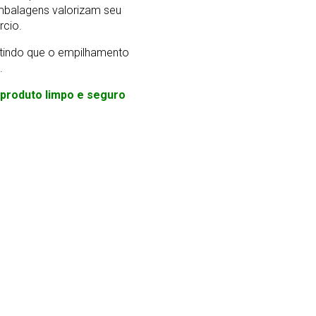
mbalagens valorizam seu
rcio.
ntindo que o empilhamento
.
m produto limpo e seguro