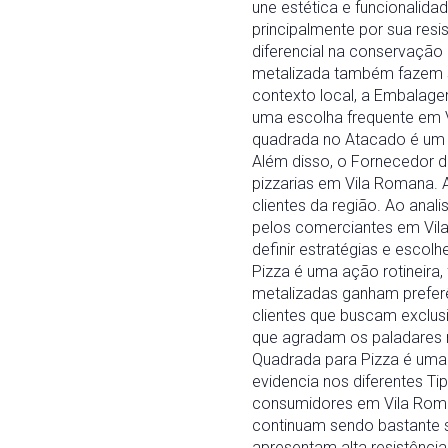
une estética e funcionalid
principalmente por sua res
diferencial na conservaçã
metalizada também fazem s
contexto local, a Embalage
uma escolha frequente em 
quadrada no Atacado é um 
Além disso, o Fornecedor 
pizzarias em Vila Romana. 
clientes da região. Ao ana
pelos comerciantes em Vil
definir estratégias e esco
Pizza é uma ação rotineira,
metalizadas ganham preferê
clientes que buscam exclu
que agradam os paladares 
Quadrada para Pizza é uma 
evidencia nos diferentes T
consumidores em Vila Roma
continuam sendo bastante 
apresentam alta resistênci