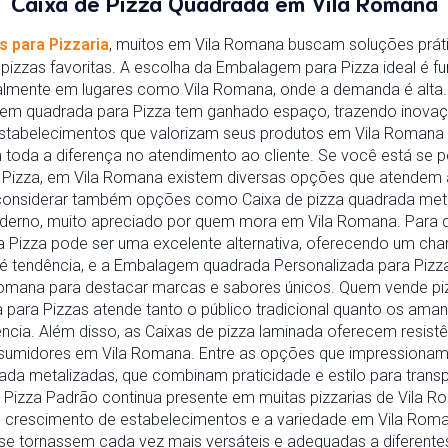
Caixa de Pizza Quadrada em Vila Romana
s para Pizzaria
, muitos em Vila Romana buscam soluções práti
pizzas favoritas. A escolha da Embalagem para Pizza ideal é fu
ialmente em lugares como Vila Romana, onde a demanda é alta.
em quadrada para Pizza tem ganhado espaço, trazendo inovaçã
estabelecimentos que valorizam seus produtos em Vila Romana
m toda a diferença no atendimento ao cliente. Se você está se
izza, em Vila Romana existem diversas opções que atendem a
considerar também opções como Caixa de pizza quadrada met
oderno, muito apreciado por quem mora em Vila Romana. Para q
Pizza pode ser uma excelente alternativa, oferecendo um char
é tendência, e a Embalagem quadrada Personalizada para Pizz
 Romana para destacar marcas e sabores únicos. Quem vende p
ara Pizzas atende tanto o público tradicional quanto os aman
cia. Além disso, as Caixas de pizza laminada oferecem resistê
nsumidores em Vila Romana. Entre as opções que impressiona
da metalizadas, que combinam praticidade e estilo para transp
Pizza Padrão continua presente em muitas pizzarias de Vila R
 O crescimento de estabelecimentos e a variedade em Vila Ro
se tornassem cada vez mais versáteis e adequadas a diferentes 