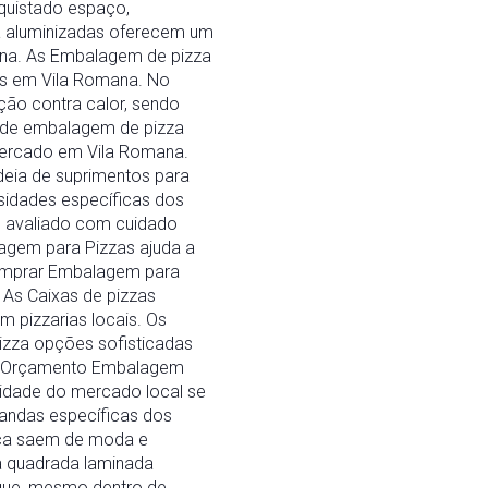
quistado espaço,
za aluminizadas oferecem um
ana. As Embalagem de pizza
as em Vila Romana. No
ção contra calor, sendo
 de embalagem de pizza
mercado em Vila Romana.
eia de suprimentos para
sidades específicas dos
e avaliado com cuidado
agem para Pizzas ajuda a
 Comprar Embalagem para
. As Caixas de pizzas
 pizzarias locais. Os
izza opções sofisticadas
 o Orçamento Embalagem
sidade do mercado local se
mandas específicas dos
nca saem de moda e
a quadrada laminada
 que, mesmo dentro de