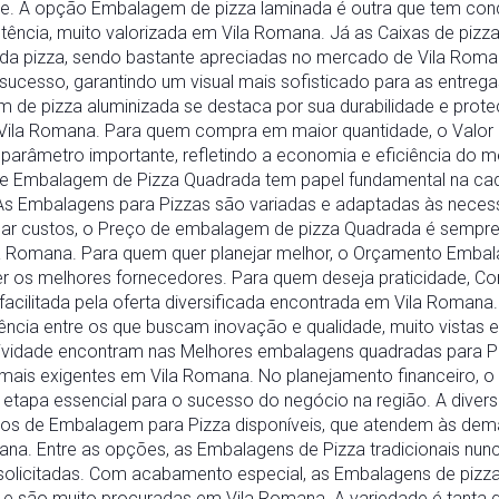
ade. A opção Embalagem de pizza laminada é outra que tem con
istência, muito valorizada em Vila Romana. Já as Caixas de piz
o da pizza, sendo bastante apreciadas no mercado de Vila Rom
ucesso, garantindo um visual mais sofisticado para as entreg
m de pizza aluminizada se destaca por sua durabilidade e prote
Vila Romana. Para quem compra em maior quantidade, o Valor
parâmetro importante, refletindo a economia e eficiência do 
de Embalagem de Pizza Quadrada tem papel fundamental na cad
As Embalagens para Pizzas são variadas e adaptadas às neces
lisar custos, o Preço de embalagem de pizza Quadrada é sempr
a Romana. Para quem quer planejar melhor, o Orçamento Embal
lher os melhores fornecedores. Para quem deseja praticidade,
 facilitada pela oferta diversificada encontrada em Vila Romana
ncia entre os que buscam inovação e qualidade, muito vistas em
sividade encontram nas Melhores embalagens quadradas para P
mais exigentes em Vila Romana. No planejamento financeiro,
etapa essencial para o sucesso do negócio na região. A diver
ipos de Embalagem para Pizza disponíveis, que atendem às de
na. Entre as opções, as Embalagens de Pizza tradicionais nu
solicitadas. Com acabamento especial, as Embalagens de pizz
a e são muito procuradas em Vila Romana. A variedade é tanta