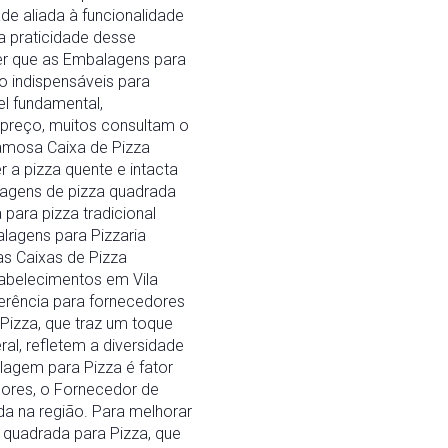
e aliada à funcionalidade
a praticidade desse
r que as Embalagens para
o indispensáveis para
l fundamental,
preço, muitos consultam o
famosa Caixa de Pizza
 a pizza quente e intacta
agens de pizza quadrada
para pizza tradicional
alagens para Pizzaria
as Caixas de Pizza
tabelecimentos em Vila
erência para fornecedores
izza, que traz um toque
al, refletem a diversidade
agem para Pizza é fator
ores, o Fornecedor de
da na região. Para melhorar
quadrada para Pizza, que