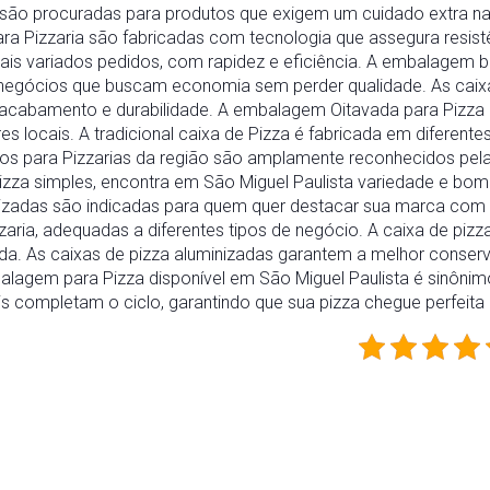
a são procuradas para produtos que exigem um cuidado extra
para Pizzaria são fabricadas com tecnologia que assegura resis
ais variados pedidos, com rapidez e eficiência. A embalagem 
 negócios que buscam economia sem perder qualidade. As caix
 acabamento e durabilidade. A embalagem Oitavada para Pizza
s locais. A tradicional caixa de Pizza é fabricada em diferent
tos para Pizzarias da região são amplamente reconhecidos pe
zza simples, encontra em São Miguel Paulista variedade e bom
izadas são indicadas para quem quer destacar sua marca com e
aria, adequadas a diferentes tipos de negócio. A caixa de piz
da. As caixas de pizza aluminizadas garantem a melhor conser
lagem para Pizza disponível em São Miguel Paulista é sinônimo
s completam o ciclo, garantindo que sua pizza chegue perfeita at