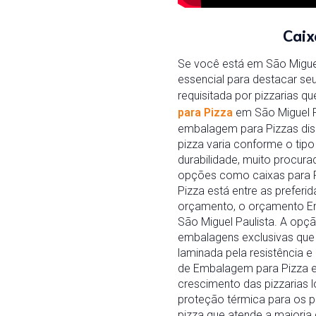
Caix
Se você está em São Miguel
essencial para destacar se
requisitada por pizzarias 
para Pizza
em São Miguel P
embalagem para Pizzas disp
pizza varia conforme o ti
durabilidade, muito procur
opções como caixas para Pi
Pizza está entre as preferi
orçamento, o orçamento Em
São Miguel Paulista. A opç
embalagens exclusivas que
laminada pela resistência e
de Embalagem para Pizza e
crescimento das pizzarias lo
proteção térmica para os pe
pizza que atende a maioria