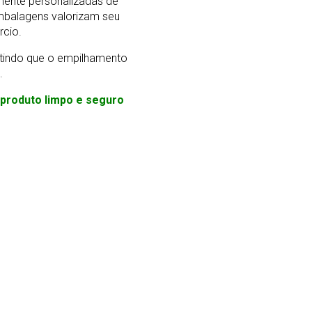
mente personalizadas de
mbalagens valorizam seu
rcio.
ntindo que o empilhamento
.
m produto limpo e seguro