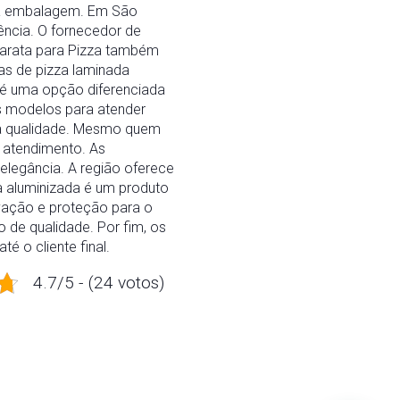
 na embalagem. Em São
tência. O fornecedor de
barata para Pizza também
as de pizza laminada
 é uma opção diferenciada
es modelos para atender
la qualidade. Mesmo quem
 atendimento. As
legância. A região oferece
za aluminizada é um produto
vação e proteção para o
 de qualidade. Por fim, os
é o cliente final.
4.7/5 - (24 votos)