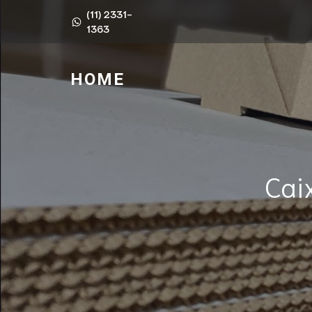
(11) 2331-
1363
HOME
Cai