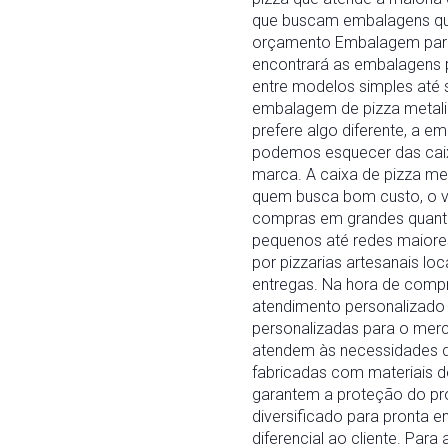
que buscam embalagens que 
orçamento Embalagem para 
encontrará as embalagens p
entre modelos simples até 
embalagem de pizza metaliz
prefere algo diferente, a 
podemos esquecer das caix
marca. A caixa de pizza m
quem busca bom custo, o va
compras em grandes quanti
pequenos até redes maiores
por pizzarias artesanais l
entregas. Na hora de comp
atendimento personalizado 
personalizadas para o mer
atendem às necessidades do
fabricadas com materiais de
garantem a proteção do pr
diversificado para pronta e
diferencial ao cliente. Pa