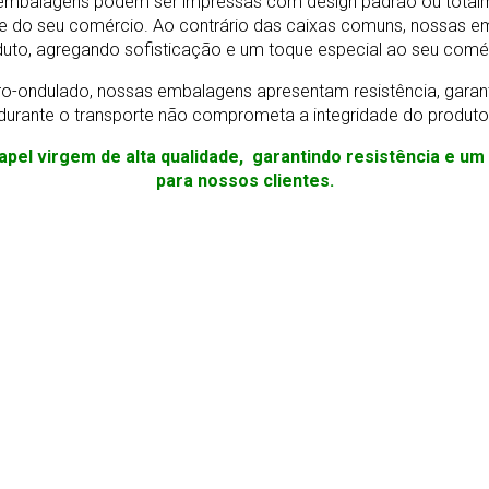
As embalagens podem ser impressas com design padrão ou total
e do seu comércio. Ao contrário das caixas comuns, nossas e
uto, agregando sofisticação e um toque especial ao seu comé
o-ondulado, nossas embalagens apresentam resistência, gara
durante o transporte não comprometa a integridade do produto
apel virgem de alta qualidade, garantindo resistência e u
para nossos clientes.