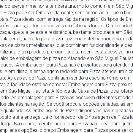
conservam melhor a temperatura, muito comum em São Miguel P
Pizza pode ser feito rapidamente, sem burocracia. Quem bus
ara Pizza ideais, com entrega rápida na região. Os tipos de E
sofisticados, todos disponíveis em fábricas locais. O mercad
ada, que alia beleza e resistência, bastante procurada em São 
embalagem Quadrada para Pizza traz uma estética moderna, cad
as de pizzas metalizadas, que combinam funcionalidade e desi
etalizada é um produto premium que também está acessível no 
lor de embalagem de pizza no Atacado em São Miguel Paulista 
dades. A embalagem para Pizzarias é projetada para atender 
. Além disso, a embalagem redonda para Pizza atende um nicho
ocais. As caixas de Pizza continuam sendo a escolha número um,
rar, a facilidade está no comprar Embalagem para Pizza próxi
em São Miguel Paulista. A fábrica de Caixa de Pizza local ofer
cado. As embalagens para Pizzarias possuem diferentes model
s clientes na região. Se você procura opções variadas, as em
 qualidade. As embalagens de Pizza disponíveis nas indústrias 
oduto até a entrega. Já o fornecedor de Embalagem de Pizza 
ntrega. Na cidade, a embalagem para Pizzaria é ideal para quem
ra ampliar as opções, o preço Embalagem para Pizzas pode ser c