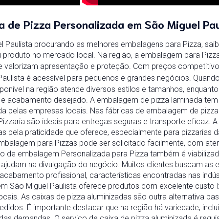
a de Pizza Personalizada em São Miguel Pau
 Paulista procurando as melhores embalagens para Pizza, saib
u produto no mercado local. Na região, a embalagem para Pizz
que valorizam apresentação e proteção. Com preços competitivo
aulista é acessível para pequenos e grandes negócios. Quando 
onível na região atende diversos estilos e tamanhos, enquan
po e acabamento desejado. A embalagem de pizza laminada tem
ada pelas empresas locais. Nas fábricas de embalagem de pizza
zzaria são ideais para entregas seguras e transporte eficaz.
das pela praticidade que oferece, especialmente para pizzarias 
balagem para Pizzas pode ser solicitado facilmente, com at
ão de embalagem Personalizada para Pizza também é viabilizada
 ajudam na divulgação do negócio. Muitos clientes buscam as 
 acabamento profissional, características encontradas nas indú
m São Miguel Paulista oferece produtos com excelente custo-b
cais. As caixas de pizza aluminizadas são outra alternativa bast
didos. É importante destacar que na região há variedade, inclui
 das demandas. O serviço de caixa de pizza aluminizada é requ