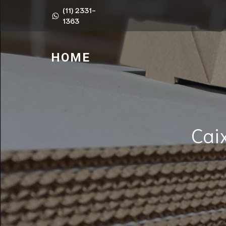
(11) 2331-
1363
HOME
Cai