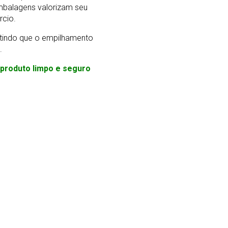
mbalagens valorizam seu
rcio.
ntindo que o empilhamento
.
m produto limpo e seguro