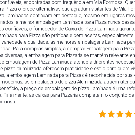
confiáveis, encontradas com frequência em Vila Formosa. Quem
Pizza oferece alternativas que agradam visitantes de Vila Fo
izza Laminadas continuam em destaque, mesmo em lugares mo
finados, a melhor embalagem Laminada para Pizza nunca passa
s confiáveis, o fornecedor de Caixa de Pizza Laminada garant
nada para Pizza são práticas e bem aceitas, especialmente po
variedade e qualidade, as melhores embalagens Laminada pa
rmosa. Para compras simples, a comprar Embalagem para Pizza
es diversas, a embalagem para Pizzaria se mantém relevante e
e Embalagem de Pizza Laminada atende a diferentes necessidad
de pizza aluminizada oferecem praticidade e estilo para quem v
s, a embalagem Laminada para Pizzas é reconhecida por sua ve
s modernas, as embalagens de pizza Aluminizada atraem atenç
enefício, a preço de embalagem de pizza Laminada é uma refe
. Finalmente, as caixas para Pizzaria completam o conjunto 
Formosa.