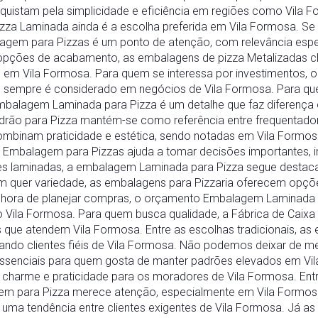
uistam pela simplicidade e eficiência em regiões como Vila F
izza Laminada ainda é a escolha preferida em Vila Formosa. Se
lagem para Pizzas é um ponto de atenção, com relevância espe
 opções de acabamento, as embalagens de pizza Metalizadas
m Vila Formosa. Para quem se interessa por investimentos, 
 sempre é considerado em negócios de Vila Formosa. Para que
balagem Laminada para Pizza é um detalhe que faz diferença 
drão para Pizza mantém-se como referência entre frequentador
ombinam praticidade e estética, sendo notadas em Vila Formo
Embalagem para Pizzas ajuda a tomar decisões importantes, inc
ões laminadas, a embalagem Laminada para Pizza segue destaca
m quer variedade, as embalagens para Pizzaria oferecem opçõe
 hora de planejar compras, o orçamento Embalagem Laminada pa
do Vila Formosa. Para quem busca qualidade, a Fábrica de Caixa
que atendem Vila Formosa. Entre as escolhas tradicionais, as
ndo clientes fiéis de Vila Formosa. Não podemos deixar de m
ssenciais para quem gosta de manter padrões elevados em V
 charme e praticidade para os moradores de Vila Formosa. Ent
em para Pizza merece atenção, especialmente em Vila Formosa
ma tendência entre clientes exigentes de Vila Formosa. Já as 