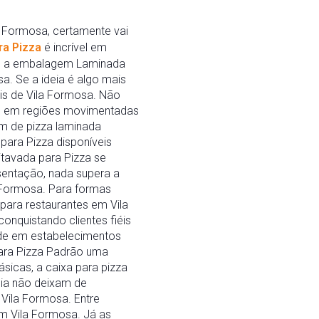
a Formosa, certamente vai
a Pizza
é incrível em
al, a embalagem Laminada
. Se a ideia é algo mais
is de Vila Formosa. Não
e em regiões movimentadas
m de pizza laminada
para Pizza disponíveis
itavada para Pizza se
sentação, nada supera a
 Formosa. Para formas
para restaurantes em Vila
nquistando clientes fiéis
ade em estabelecimentos
ara Pizza Padrão uma
sicas, a caixa para pizza
ia não deixam de
Vila Formosa. Entre
m Vila Formosa. Já as