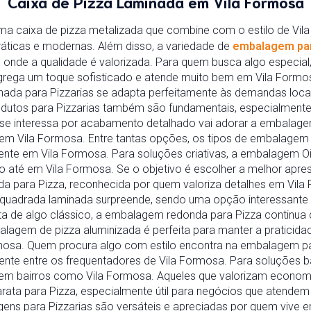
Caixa de Pizza Laminada em Vila Formosa
a caixa de pizza metalizada que combine com o estilo de Vil
áticas e modernas. Além disso, a variedade de
embalagem par
 onde a qualidade é valorizada. Para quem busca algo especi
grega um toque sofisticado e atende muito bem em Vila Formosa
nada para Pizzarias se adapta perfeitamente às demandas loca
dutos para Pizzarias também são fundamentais, especialment
e interessa por acabamento detalhado vai adorar a embalage
em Vila Formosa. Entre tantas opções, os tipos de embalagem 
sente em Vila Formosa. Para soluções criativas, a embalagem O
até em Vila Formosa. Se o objetivo é escolher a melhor apre
 para Pizza, reconhecida por quem valoriza detalhes em Vila
za quadrada laminada surpreende, sendo uma opção interessante 
 de algo clássico, a embalagem redonda para Pizza continua co
lagem de pizza aluminizada é perfeita para manter a praticid
osa. Quem procura algo com estilo encontra na embalagem p
ente entre os frequentadores de Vila Formosa. Para soluções bá
 em bairros como Vila Formosa. Aqueles que valorizam econom
ata para Pizza, especialmente útil para negócios que atendem 
ns para Pizzarias são versáteis e apreciadas por quem vive e