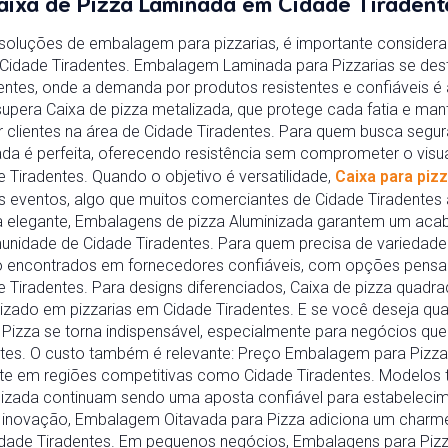
aixa de Pizza Laminada em Cidade Tiradent
soluções de embalagem para pizzarias, é importante conside
 Cidade Tiradentes. Embalagem Laminada para Pizzarias se de
ntes, onde a demanda por produtos resistentes e confiáveis é 
supera Caixa de pizza metalizada, que protege cada fatia e man
 clientes na área de Cidade Tiradentes. Para quem busca segur
a é perfeita, oferecendo resistência sem comprometer o visual
 Tiradentes. Quando o objetivo é versatilidade,
Caixa para piz
s eventos, algo que muitos comerciantes de Cidade Tiradentes 
a elegante, Embalagens de pizza Aluminizada garantem um acab
unidade de Cidade Tiradentes. Para quem precisa de variedade
ão encontrados em fornecedores confiáveis, com opções pensa
 Tiradentes. Para designs diferenciados, Caixa de pizza quadr
izado em pizzarias em Cidade Tiradentes. E se você deseja qu
izza se torna indispensável, especialmente para negócios qu
es. O custo também é relevante: Preço Embalagem para Pizza 
nte em regiões competitivas como Cidade Tiradentes. Modelos 
izada continuam sendo uma aposta confiável para estabeleci
 inovação, Embalagem Oitavada para Pizza adiciona um charme
Cidade Tiradentes. Em pequenos negócios, Embalagens para Pizz