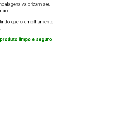
mbalagens valorizam seu
rcio.
ntindo que o empilhamento
.
m produto limpo e seguro