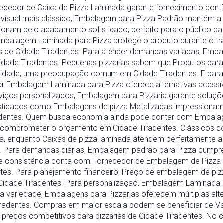
cedor de Caixa de Pizza Laminada garante fornecimento contín
 visual mais clássico, Embalagem para Pizza Padrão mantém a 
ionam pelo acabamento sofisticado, perfeito para o público da
 Embalagem Laminada para Pizza protege o produto durante o tr
s de Cidade Tiradentes. Para atender demandas variadas, Emba
Cidade Tiradentes. Pequenas pizzarias sabem que Produtos para 
ilidade, uma preocupação comum em Cidade Tiradentes. E para 
r Embalagem Laminada para Pizza oferece alternativas acessí
rviços personalizados, Embalagem para Pizzaria garante soluç
sticados como Embalagens de pizza Metalizadas impressionam 
dentes. Quem busca economia ainda pode contar com Embalag
 comprometer o orçamento em Cidade Tiradentes. Clássicos 
a, enquanto Caixas de pizza laminada atendem perfeitamente a
s. Para demandas diárias, Embalagem padrão para Pizza cump
de consistência conta com Fornecedor de Embalagem de Pizza 
tes. Para planejamento financeiro, Preço de embalagem de pizz
Cidade Tiradentes. Para personalização, Embalagem Laminada 
a variedade, Embalagens para Pizzarias oferecem múltiplas alte
Tiradentes. Compras em maior escala podem se beneficiar de V
reços competitivos para pizzarias de Cidade Tiradentes. No 