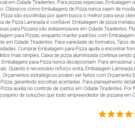
cial em Cidade Tiradentes. Para pizzas especiais, Embalagem re
to. Clássicos como Embalagens de Pizza nunca saem de moda
izza são escolhidas por quem busca o melhor para seus clien
ixa de Pizza Laminada é confiável. Embalagem de pizza metaliz
aixas para Pizzaria são indispensáveis em Cidade Tiradentes. Pla
lagem para Pizzas, enquanto manter padrões com Embalagem 
te em Cidade Tiradentes. Para variedade de formatos, Tipos 
sidades. Comprar Embalagem para Pizza ajuda a encontrar for
didos mais simples, Caixa de pizza aluminizada continua sendo 
o Embalagens para Pizza nunca decepcionam. Para armazenar de
eais. Quando é necessário reforço extra, Embalagem Laminada 
s. Orçamentos estratégicos podem ser feitos com Orçamento 
izza, garantindo escolhas acertadas. Para planejamento deta
zza auxilia no controle de custos em Cidade Tiradentes. Por f
conjunto de soluções que todo empreendedor de pizzaria em Ci