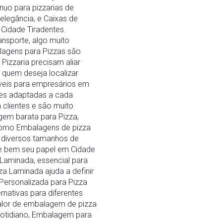
uo para pizzarias de
elegância, e Caixas de
 Cidade Tiradentes.
ansporte, algo muito
lagens para Pizzas são
Pizzaria precisam aliar
quem deseja localizar
veis para empresários em
ões adaptadas a cada
clientes e são muito
em barata para Pizza,
como Embalagens de pizza
 diversos tamanhos de
re bem seu papel em Cidade
Laminada, essencial para
a Laminada ajuda a definir
Personalizada para Pizza
rnativas para diferentes
alor de embalagem de pizza
cotidiano, Embalagem para