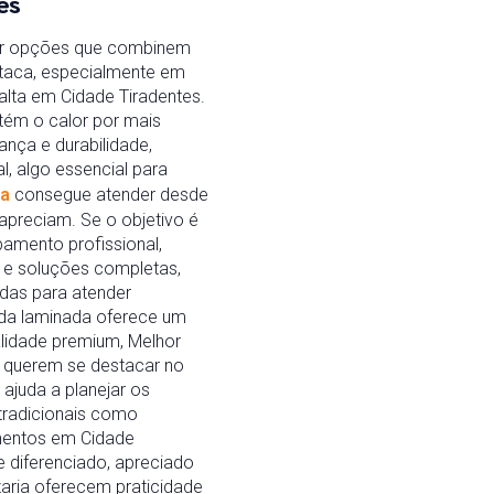
es
rar opções que combinem
staca, especialmente em
alta em Cidade Tiradentes.
tém o calor por mais
ança e durabilidade,
, algo essencial para
za
consegue atender desde
apreciam. Se o objetivo é
amento profissional,
 e soluções completas,
das para atender
ada laminada oferece um
alidade premium, Melhor
e querem se destacar no
ajuda a planejar os
tradicionais como
mentos em Cidade
 diferenciado, apreciado
aria oferecem praticidade