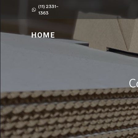
(11) 2331-
1363
HOME
C