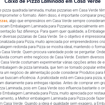
Caixa de Pizza Laminada em Casa Verde
de pizza quadrada laminada, muitas pizzarias em Casa Verde t
comprometer o formato. Além disso, é importante comparar preço
zzas
, algo que empresários em Casa Verde sempre consideram
uscam Embalagem Laminada para Pizzarias, especialmente em
sentação faz diferença. Para quem quer qualidade, a Embalag
r diversas pizzarias de Casa Verde. Se o objetivo é impressionar
alizada para Pizza, muito apreciada por empreendedores cria
mbalagem redonda para Pizza se mostra ideal, mantendo o for
 Casa Verde. Quem procura variedade pode se perguntar: On
dúvida comum entre negócios de Casa Verde. Existem diverso
em Casa Verde costumam experimentar várias opções antes de e
Embalagem de pizza laminada, que tem se tornado popular entre
a um negócio de alimentação pode considerar Produtos para Pi
 buscam eficiência. A praticidade está em Caixa para pizza, 
am diariamente para entregas rápidas. Antes de comprar em gra
a Laminada, pois em Casa Verde isso influencia bastante o or
de Embalagem Laminada para Pizza, muito apreciada por resta
amento, a Melhor embalagem Laminada para Pizza pode fazer a
em Casa Verde. Quando a ideia é qualidade sem exagero, a Em