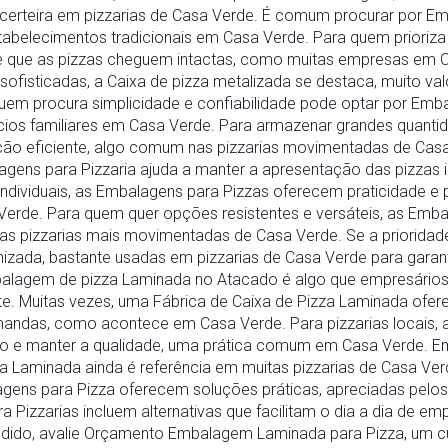
certeira em pizzarias de Casa Verde. É comum procurar por E
stabelecimentos tradicionais em Casa Verde. Para quem prioriz
te que as pizzas cheguem intactas, como muitas empresas em C
isticadas, a Caixa de pizza metalizada se destaca, muito valo
em procura simplicidade e confiabilidade pode optar por Emb
cios familiares em Casa Verde. Para armazenar grandes quanti
ução eficiente, algo comum nas pizzarias movimentadas de Cas
agens para Pizzaria ajuda a manter a apresentação das pizza
individuais, as Embalagens para Pizzas oferecem praticidade e 
erde. Para quem quer opções resistentes e versáteis, as Emb
nas pizzarias mais movimentadas de Casa Verde. Se a prioridade
izada, bastante usadas em pizzarias de Casa Verde para garant
balagem de pizza Laminada no Atacado é algo que empresário
 Muitas vezes, uma Fábrica de Caixa de Pizza Laminada ofere
mandas, como acontece em Casa Verde. Para pizzarias locais, a
iço e manter a qualidade, uma prática comum em Casa Verde. 
zza Laminada ainda é referência em muitas pizzarias de Casa Ve
gens para Pizza oferecem soluções práticas, apreciadas pelos 
a Pizzarias incluem alternativas que facilitam o dia a dia de
edido, avalie Orçamento Embalagem Laminada para Pizza, um cu