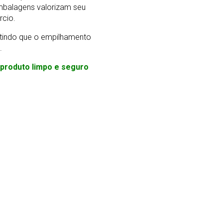
mbalagens valorizam seu
rcio.
ntindo que o empilhamento
.
m produto limpo e seguro