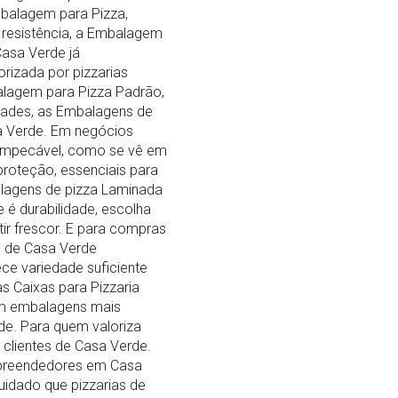
mbalagem para Pizza,
a resistência, a Embalagem
asa Verde já
rizada por pizzarias
alagem para Pizza Padrão,
dades, as Embalagens de
a Verde. Em negócios
s impecável, como se vê em
proteção, essenciais para
alagens de pizza Laminada
 é durabilidade, escolha
ir frescor. E para compras
s de Casa Verde
ce variedade suficiente
s Caixas para Pizzaria
Em embalagens mais
rde. Para quem valoriza
clientes de Casa Verde.
 empreendedores em Casa
idado que pizzarias de