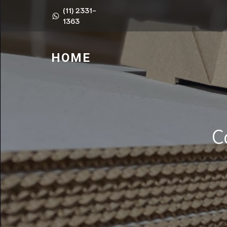
(11) 2331-
1363
HOME
C