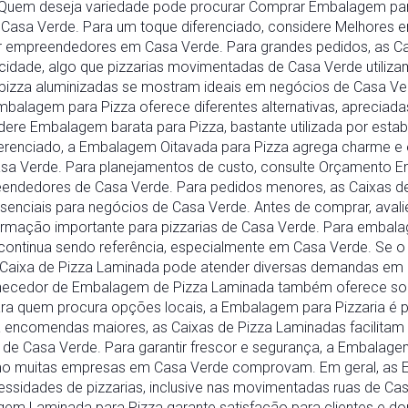
Quem deseja variedade pode procurar Comprar Embalagem para
 Casa Verde. Para um toque diferenciado, considere Melhores
or empreendedores em Casa Verde. Para grandes pedidos, as Ca
cidade, algo que pizzarias movimentadas de Casa Verde utiliz
pizza aluminizadas se mostram ideais em negócios de Casa Ve
mbalagem para Pizza oferece diferentes alternativas, apreciad
re Embalagem barata para Pizza, bastante utilizada por esta
erenciado, a Embalagem Oitavada para Pizza agrega charme e ex
Casa Verde. Para planejamentos de custo, consulte Orçamento 
endedores de Casa Verde. Para pedidos menores, as Caixas d
essenciais para negócios de Casa Verde. Antes de comprar, ava
rmação importante para pizzarias de Casa Verde. Para embalag
 continua sendo referência, especialmente em Casa Verde. Se o
e Caixa de Pizza Laminada pode atender diversas demandas em
Fornecedor de Embalagem de Pizza Laminada também oferece sol
ra quem procura opções locais, a Embalagem para Pizzaria é prá
encomendas maiores, as Caixas de Pizza Laminadas facilitam 
s de Casa Verde. Para garantir frescor e segurança, a Embalag
 muitas empresas em Casa Verde comprovam. Em geral, as E
ssidades de pizzarias, inclusive nas movimentadas ruas de Cas
em Laminada para Pizza garante satisfação para clientes e do