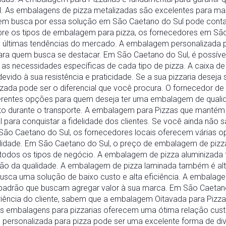
l. As embalagens de pizza metalizadas são excelentes para man
uem busca por essa solução em São Caetano do Sul pode cont
bre os tipos de embalagem para pizza, os fornecedores em Sã
 últimas tendências do mercado. A embalagem personalizada
para quem busca se destacar. Em São Caetano do Sul, é possív
 as necessidades específicas de cada tipo de pizza. A caixa d
ido à sua resistência e praticidade. Se a sua pizzaria deseja 
ada pode ser o diferencial que você procura. O fornecedor de
erentes opções para quem deseja ter uma embalagem de qualida
uto durante o transporte. A embalagem para Pizzas que mantém
l para conquistar a fidelidade dos clientes. Se você ainda não
ão Caetano do Sul, os fornecedores locais oferecem várias o
alidade. Em São Caetano do Sul, o preço de embalagem de pizz
 todos os tipos de negócio. A embalagem de pizza aluminizad
ção da qualidade. A embalagem de pizza laminada também é a
usca uma solução de baixo custo e alta eficiência. A embalag
o padrão que buscam agregar valor à sua marca. Em São Caetano
ência do cliente, sabem que a embalagem Oitavada para Pizz
 as embalagens para pizzarias oferecem uma ótima relação cust
personalizada para pizza pode ser uma excelente forma de di