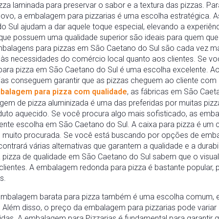
zza laminada para preservar o sabor e a textura das pizzas. 
novo, a embalagem para pizzarias é uma escolha estratégica. 
 Sul ajudam a dar aquele toque especial, elevando a experiênci
que possuem uma qualidade superior são ideais para quem quer
mbalagens para pizzas em São Caetano do Sul são cada vez ma
s necessidades do comércio local quanto aos clientes. Se voc
ara pizza em São Caetano do Sul é uma escolha excelente. A
arias conseguem garantir que as pizzas cheguem ao cliente com 
alagem para pizza com qualidade
, as fábricas em São Caet
em de pizza aluminizada é uma das preferidas por muitas pizza
duto aquecido. Se você procura algo mais sofisticado, as emba
nte escolha em São Caetano do Sul. A caixa para pizza é um c
do muito procurada. Se você está buscando por opções de emba
ntrará várias alternativas que garantem a qualidade e a durabil
pizza de qualidade em São Caetano do Sul sabem que o visual
s clientes. A embalagem redonda para pizza é bastante popular,
s.
 embalagem barata para pizza também é uma escolha comum, 
. Além disso, o preço da embalagem para pizzarias pode variar
idas. A embalagem para Pizzarias é fundamental para garantir