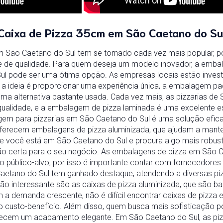
Caixa de Pizza 35cm em São Caetano do Su
 São Caetano do Sul tem se tornado cada vez mais popular, p
e de qualidade. Para quem deseja um modelo inovador, a emba
ul pode ser uma ótima opção. As empresas locais estão invest
Se a ideia é proporcionar uma experiência única, a embalagem 
a alternativa bastante usada. Cada vez mais, as pizzarias d
qualidade, e a embalagem de pizza laminada é uma excelente e
gem para pizzarias em São Caetano do Sul é uma solução eficaz
erecem embalagens de pizza aluminizada, que ajudam a mante
Se você está em São Caetano do Sul e procura algo mais robus
ão certa para o seu negócio. As embalagens de pizza em São C
o público-alvo, por isso é importante contar com fornecedores 
aetano do Sul tem ganhado destaque, atendendo a diversas piz
ção interessante são as caixas de pizza aluminizada, que são b
 a demanda crescente, não é difícil encontrar caixas de pizza
mo custo-benefício. Além disso, quem busca mais sofisticação p
erecem um acabamento elegante. Em São Caetano do Sul, as pi