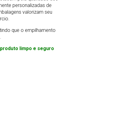
mente personalizadas de
mbalagens valorizam seu
rcio.
ntindo que o empilhamento
.
m produto limpo e seguro