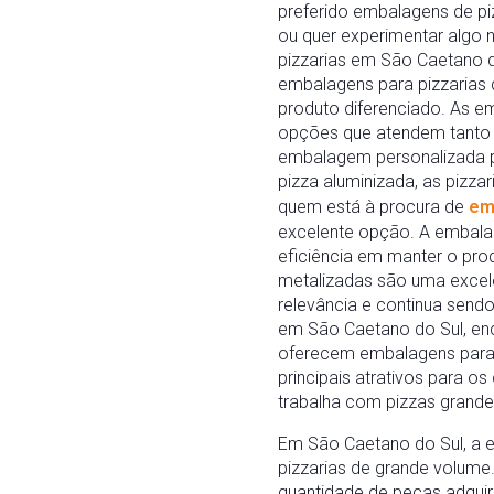
preferido embalagens de pi
ou quer experimentar algo 
pizzarias em São Caetano do
embalagens para pizzarias 
produto diferenciado. As e
opções que atendem tanto à
embalagem personalizada p
pizza aluminizada, as pizz
quem está à procura de
emb
excelente opção. A embalag
eficiência em manter o pro
metalizadas são uma excele
relevância e continua sen
em São Caetano do Sul, enco
oferecem embalagens para 
principais atrativos para o
trabalha com pizzas grande
Em São Caetano do Sul, a
pizzarias de grande volume
quantidade de peças adquir