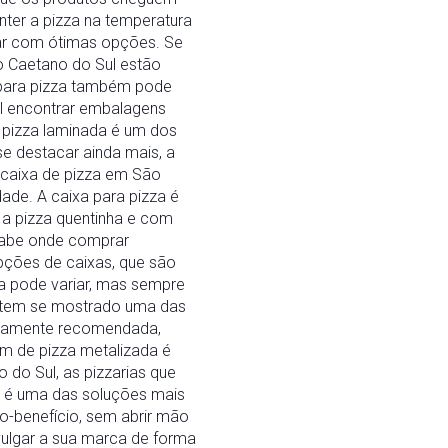
ter a pizza na temperatura
ar com ótimas opções. Se
o Caetano do Sul estão
 para pizza também pode
el encontrar embalagens
e pizza laminada é um dos
se destacar ainda mais, a
 caixa de pizza em São
de. A caixa para pizza é
 a pizza quentinha e com
 sabe onde comprar
pções de caixas, que são
a pode variar, mas sempre
a tem se mostrado uma das
ltamente recomendada,
em de pizza metalizada é
 do Sul, as pizzarias que
a é uma das soluções mais
o-benefício, sem abrir mão
vulgar a sua marca de forma