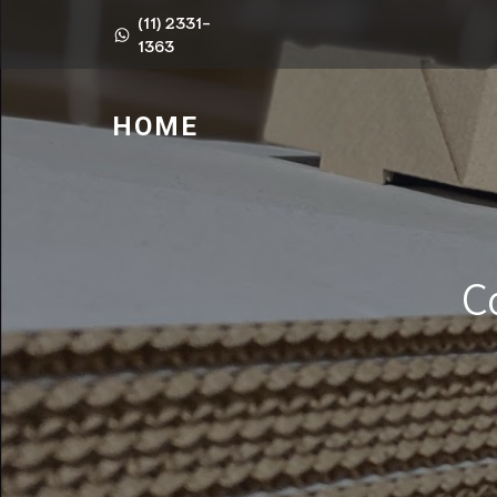
(11) 2331-
1363
HOME
C