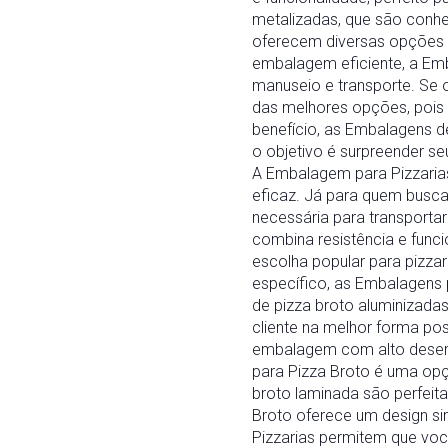
metalizadas, que são conhec
oferecem diversas opções 
embalagem eficiente, a Emb
manuseio e transporte. Se 
das melhores opções, pois 
benefício, as Embalagens d
o objetivo é surpreender s
A Embalagem para Pizzaria
eficaz. Já para quem busca
necessária para transporta
combina resistência e funci
escolha popular para pizza
específico, as Embalagens 
de pizza broto aluminizada
cliente na melhor forma po
embalagem com alto desemp
para Pizza Broto é uma opç
broto laminada são perfeit
Broto oferece um design sim
Pizzarias permitem que voc