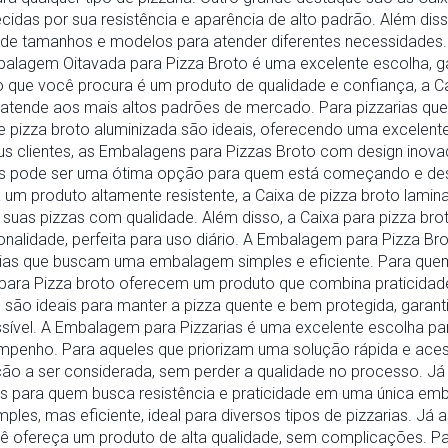
idas por sua resistência e aparência de alto padrão. Além diss
de tamanhos e modelos para atender diferentes necessidades
alagem Oitavada para Pizza Broto é uma excelente escolha, ga
o que você procura é um produto de qualidade e confiança, a C
atende aos mais altos padrões de mercado. Para pizzarias qu
e pizza broto aluminizada são ideais, oferecendo uma excelen
eus clientes, as Embalagens para Pizzas Broto com design inov
s pode ser uma ótima opção para quem está começando e des
 um produto altamente resistente, a Caixa de pizza broto lami
r suas pizzas com qualidade. Além disso, a Caixa para pizza b
onalidade, perfeita para uso diário. A Embalagem para Pizza Br
rias que buscam uma embalagem simples e eficiente. Para que
para Pizza broto oferecem um produto que combina praticidad
s são ideais para manter a pizza quente e bem protegida, garan
ssível. A Embalagem para Pizzarias é uma excelente escolha 
enho. Para aqueles que priorizam uma solução rápida e aces
ão a ser considerada, sem perder a qualidade no processo. Já
as para quem busca resistência e praticidade em uma única em
ples, mas eficiente, ideal para diversos tipos de pizzarias. Já
ê ofereça um produto de alta qualidade, sem complicações. P