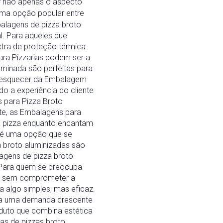
ar não apenas o aspecto
ma opção popular entre
balagens de pizza broto
l. Para aqueles que
xtra de proteção térmica.
ara Pizzarias podem ser a
aminada são perfeitas para
 esquecer da Embalagem
o a experiência do cliente
 para Pizza Broto
te, as Embalagens para
da pizza enquanto encantam
o é uma opção que se
 broto aluminizadas são
lagens de pizza broto
. Para quem se preocupa
a, sem comprometer a
 algo simples, mas eficaz.
r a uma demanda crescente
oduto que combina estética
xas de pizzas broto