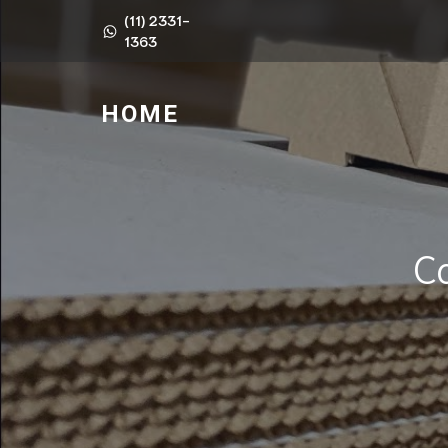
(11) 2331-
1363
HOME
C