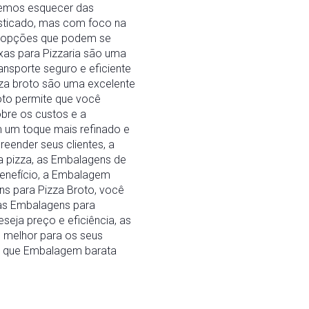
odemos esquecer das
isticado, mas com foco na
as opções que podem se
ixas para Pizzaria são uma
nsporte seguro e eficiente
izza broto são uma excelente
oto permite que você
obre os custos e a
m um toque mais refinado e
eender seus clientes, a
da pizza, as Embalagens de
benefício, a Embalagem
s para Pizza Broto, você
 as Embalagens para
seja preço e eficiência, as
 melhor para os seus
gar que Embalagem barata