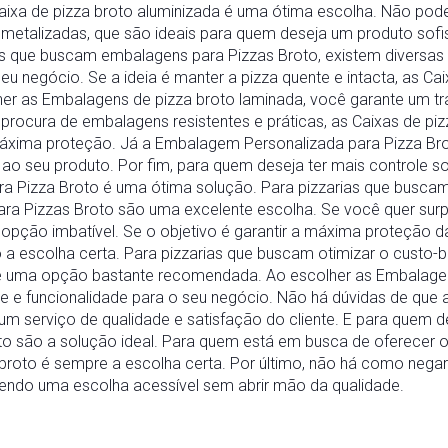
 Caixa de pizza broto aluminizada é uma ótima escolha. Não p
metalizadas, que são ideais para quem deseja um produto sof
les que buscam embalagens para Pizzas Broto, existem divers
eu negócio. Se a ideia é manter a pizza quente e intacta, as Ca
er as Embalagens de pizza broto laminada, você garante um tra
 procura de embalagens resistentes e práticas, as Caixas de p
áxima proteção. Já a Embalagem Personalizada para Pizza Br
ao seu produto. Por fim, para quem deseja ter mais controle s
a Pizza Broto é uma ótima solução. Para pizzarias que busca
a Pizzas Broto são uma excelente escolha. Se você quer surpr
 opção imbatível. Se o objetivo é garantir a máxima proteção 
o a escolha certa. Para pizzarias que buscam otimizar o custo-
 é uma opção bastante recomendada. Ao escolher as Embalagen
de e funcionalidade para o seu negócio. Não há dúvidas de que
um serviço de qualidade e satisfação do cliente. E para quem de
o são a solução ideal. Para quem está em busca de oferecer o
za broto é sempre a escolha certa. Por último, não há como ne
sendo uma escolha acessível sem abrir mão da qualidade.