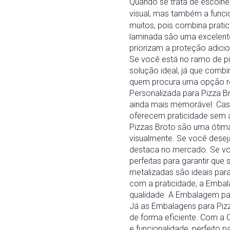
Quando se trata de escolhe
visual, mas também a funcio
muitos, pois combina prati
laminada são uma excelente 
priorizam a proteção adici
Se você está no ramo de pi
solução ideal, já que combi
quem procura uma opção r
Personalizada para Pizza Br
ainda mais memorável. Cas
oferecem praticidade sem 
Pizzas Broto são uma ótima
visualmente. Se você desej
destaca no mercado. Se voc
perfeitas para garantir que
metalizadas são ideais par
com a praticidade, a Emba
qualidade. A Embalagem pa
Já as Embalagens para Piz
de forma eficiente. Com a 
e funcionalidade, perfeito 