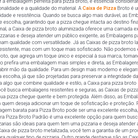
r a embalagem perfeita para pizza broto, é essencial consider
nalidade e a qualidade do material. A
Caixa de Pizza
Broto é u
cidade e resistência. Quando se busca algo mais durável, as Em
escolha, garantindo que a pizza chegue intacta ao destino fina
onal, a Caixa de pizza broto aluminizada oferece uma camada e
zzarias e deseja atender um público exigente, as Embalagens p
nam qualidade com versatilidade. Já as Caixas de pizza broto l
esistente, mas com um toque mais sofisticado. Não podemos
oto, que agrega um toque único e especial à sua marca, tornand
o prefira uma embalagem mais simples e direta, as Embalagens
abrir mão da qualidade. Para um design mais moderno e elegan
 escolha, já que são projetadas para preservar a integridade 
a algo que combine qualidade e estilo, a Caixa para pizza brot
ê busca embalagens resistentes e seguras, as Caixas de pizza
 sua pizza chegue quente e bem protegida. Além disso, as Emba
a quem deseja adicionar um toque de sofisticação e proteção
lagem barata para Pizza Broto pode ser uma excelente escolh
ra Pizza Broto Padrão é uma excelente opção para quem busca
zarias são ideais para quem tem uma pizzaria e deseja atende
Caixa de pizza broto metalizada, você tem a garantia de um pr
para qualquer tipo de pizzaria. Outro grande destaque são as Cai