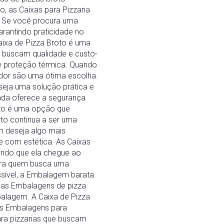
o, as Caixas para Pizzaria
. Se você procura uma
rantindo praticidade no
aixa de Pizza Broto é uma
e buscam qualidade e custo-
te proteção térmica. Quando
ador são uma ótima escolha.
eja uma solução prática e
nada oferece a segurança
roto é uma opção que
oto continua a ser uma
m deseja algo mais
e com estética. As Caixas
tindo que ela chegue ao
para quem busca uma
sível, a Embalagem barata
 as Embalagens de pizza
balagem. A Caixa de Pizza
 as Embalagens para
ara pizzarias que buscam